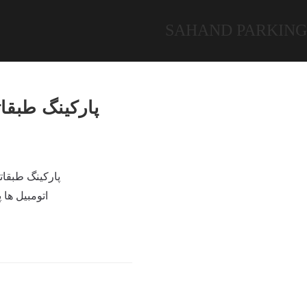
Ski
t
SAHAND PARKING
conten
پارکینگ طبقا
پارکینگ طبقا
اتومبیل ها